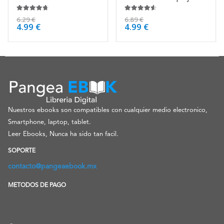
4.63
de 5
4.50
de 5
6.29
€
6.89
€
4.99
€
4.99
€
Nuestros ebooks son compatibles con cualquier medio electronico,
Smartphone, laptop, tablet.
Leer Ebooks, Nunca ha sido tan facil.
SOPORTE
contacto@pangeaebook.mx
METODOS DE PAGO