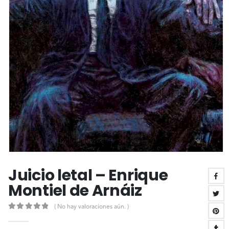
Juicio letal – Enrique
Montiel de Arnáiz
( No hay valoraciones aún. )
0
out of 5