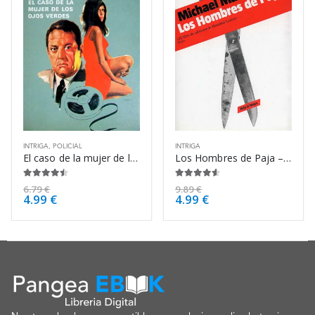
INTRIGA
,
POLICIAL
INTRIGA
El caso de la mujer de los ojos verdes – Erle Stanley Gardner
Los Hombres de Paja – Michael Marshall Smith
4.38
de 5
4.50
de 5
6.79
€
9.89
€
4.99
€
4.99
€