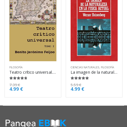
FILOSOFÍA
CIENCIAS NATURALES
,
FILOSOFÍA
Teatro crítico universal. Tomo I – Benito Jerónimo Feijoo
La imagen de la naturaleza en la física – Werner Heisenberg
4.63
de 5
4.88
de 5
7.39
€
5.59
€
4.99
€
4.99
€