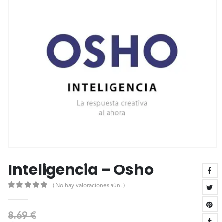
Inteligencia – Osho
( No hay valoraciones aún. )
0
out of 5
8.69
€