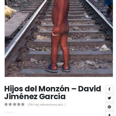
Hijos del Monzón – David
Jiménez García
( No hay valoraciones aún. )
0
out of 5