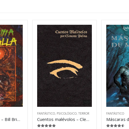
FANTÁSTICO
,
PSICOLÓGICO
,
TERROR
FANTÁSTICO
La última batalla – Bill Bridges
Cuentos malévolos – Clemente Palma