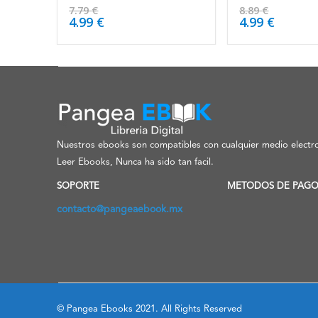
4.50
de 5
4.63
de 5
7.79
€
8.89
€
4.99
€
4.99
€
Nuestros ebooks son compatibles con cualquier medio electro
Leer Ebooks, Nunca ha sido tan facil.
SOPORTE
METODOS DE PAG
contacto@pangeaebook.mx
© Pangea Ebooks 2021. All Rights Reserved