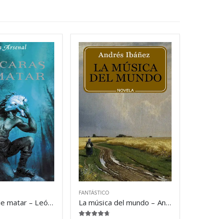
FANTÁSTICO
Máscaras de matar – León Arsenal
La música del mundo – Andrés Ibáñez