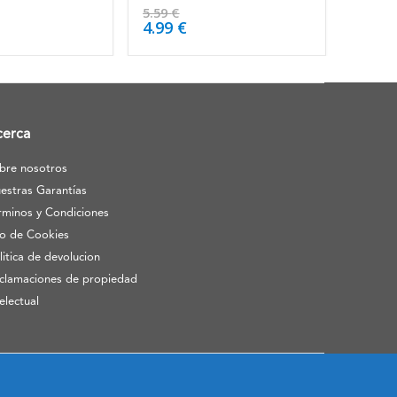
4.63
de 5
5.59
€
4.99
€
cerca
bre nosotros
estras Garantías
rminos y Condiciones
o de Cookies
litica de devolucion
clamaciones de propiedad
telectual