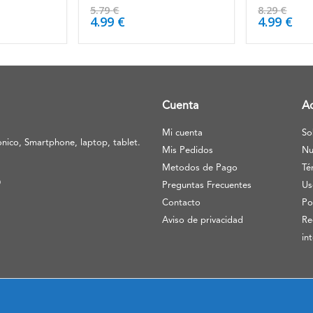
5.00
de 5
4.50
de 5
5.79
€
8.29
€
4.99
€
4.99
€
Cuenta
A
Mi cuenta
So
nico, Smartphone, laptop, tablet.
Mis Pedidos
Nu
Metodos de Pago
Té
O
Preguntas Frecuentes
Us
Contacto
Po
Aviso de privacidad
Re
in