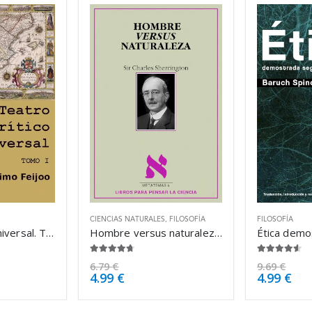
CIENCIAS NATURALES
,
FILOSOFÍA
FILOSOFÍA
Teatro crítico universal. Tomo I – Benito Jerónimo Feijoo
Hombre versus naturaleza – Charles Sherrington
4.63
de 5
4.50
de 5
6.79
€
9.69
€
4.99
€
4.99
€