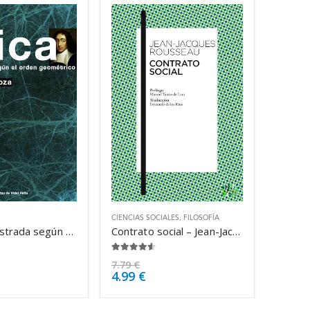
CIENCIAS SOCIALES
,
FILOSOFÍA
Ética demostrada según el orden – Baruch Spinoza
Contrato social – Jean-Jacques Rousseau
4.50
de 5
7.79
€
4.99
€