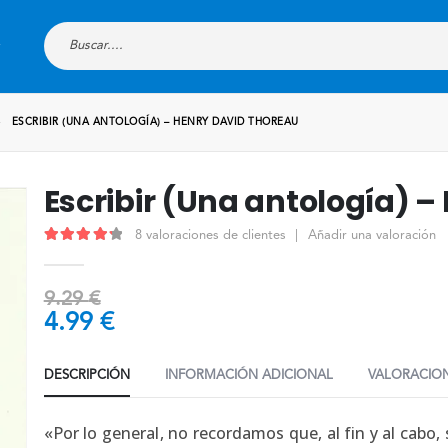
ESCRIBIR (UNA ANTOLOGÍA) – HENRY DAVID THOREAU
Escribir (Una antología) 
8
valoraciones de clientes
|
Añadir una valoración
4.38
out of 5
9.29
€
4.99
€
DESCRIPCIÓN
INFORMACIÓN ADICIONAL
VALORACION
«Por lo general, no recordamos que, al fin y al cabo,