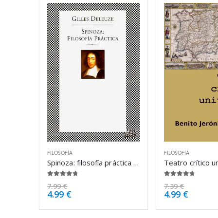
FILOSOFÍA
FILOSOFÍA
Spinoza: filosofía práctica – Gilles Deleuze
4.63
de 5
4.63
de 5
7.99
€
7.39
€
4.99
€
4.99
€