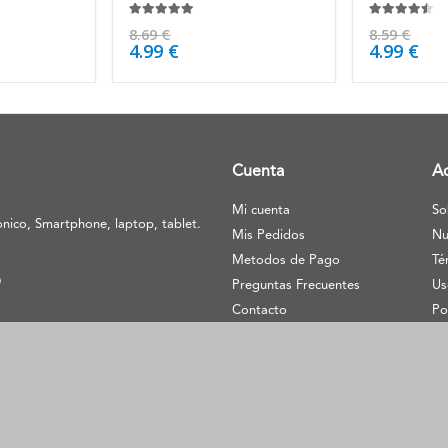
5.00
de 5
4.38
de 5
8.69
€
8.59
€
4.99
€
4.99
€
Cuenta
A
Mi cuenta
So
nico, Smartphone, laptop, tablet.
Mis Pedidos
Nu
Metodos de Pago
Té
O
Preguntas Frecuentes
Us
Contacto
Po
Aviso de privacidad
Re
in