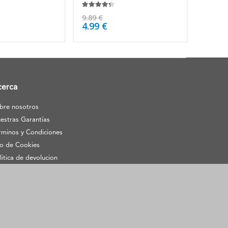
4.25
de 5
9.89
€
4.99
€
cerca
bre nosotros
estras Garantías
rminos y Condiciones
o de Cookies
litica de devolucion
clamaciones de propiedad
telectual