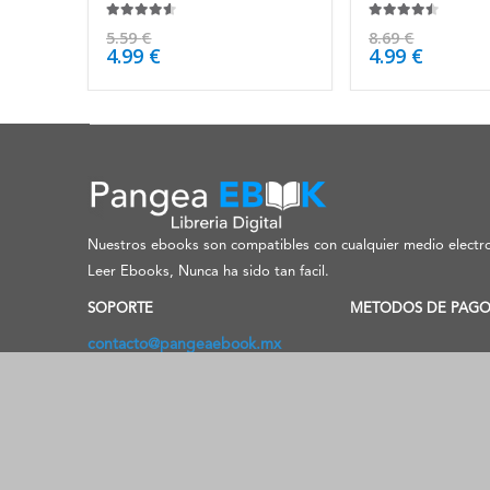
4.50
de 5
4.38
de 5
5.59
€
8.69
€
4.99
€
4.99
€
Nuestros ebooks son compatibles con cualquier medio electro
Leer Ebooks, Nunca ha sido tan facil.
SOPORTE
METODOS DE PAG
contacto@pangeaebook.mx