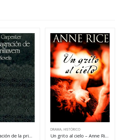
DRAMA
,
HISTÓRICO
La consagración de la primavera – Alejo Carpentier
Un grito al cielo – Anne Rice