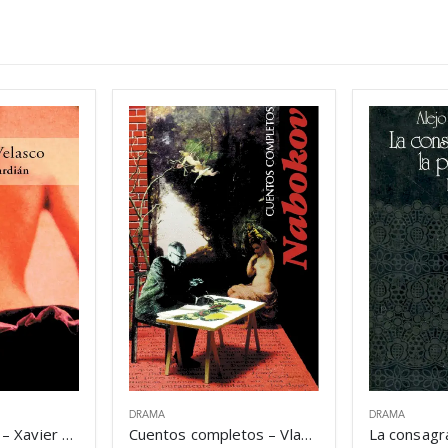
DRAMA
DRAMA
Diablo Guardián – Xavier Velasco
Cuentos completos – Vladimir Nabokov