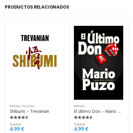
PRODUCTOS RELACIONADOS
INTRIGA
,
POLICIAL
INTRIGA
Shibumi – Trevanian
El último Don – Mario Puzo
4.50
de 5
4.50
de 5
9.69
€
7.59
€
4.99
€
4.99
€