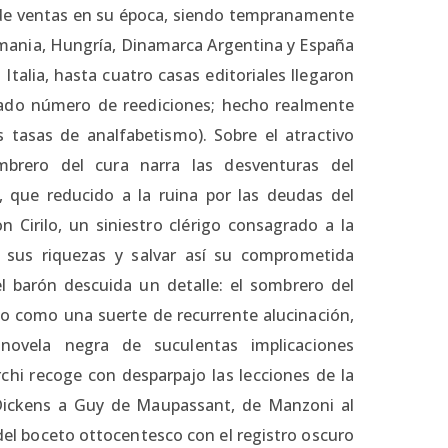
o de ventas en su época, siendo tempranamente
lemania, Hungría, Dinamarca Argentina y España
Italia, hasta cuatro casas editoriales llegaron
tado número de reediciones; hecho realmente
s tasas de analfabetismo). Sobre el atractivo
brero del cura narra las desventuras del
 que reducido a la ruina por las deudas del
n Cirilo, un siniestro clérigo consagrado a la
n sus riquezas y salvar así su comprometida
el barón descuida un detalle: el sombrero del
no como una suerte de recurrente alucinación,
 novela negra de suculentas implicaciones
rchi recoge con desparpajo las lecciones de la
 Dickens a Guy de Maupassant, de Manzoni al
del boceto ottocentesco con el registro oscuro