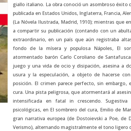
giallo italiano. La obra conoció un asombroso éxit
publicada en Estados Unidos, Inglaterra, Francia, A
(La Nóvela Ilustrada, Madrid, 1910); mientras que en 
a compartir su publicación (contando con un abul
extraordinario, en un país que aún registraba alta
fondo de la mísera y populosa Nápoles, El som
atormentado barón Carlo Coroliano de Santafusca,
juego y una vida de ocio y disipación, asesina a do
usura y la especulación, a objeto de hacerse co
posición. El crimen parece perfecto, sin embargo, 
cura. Una pista peligrosa, que atormentará al asesi
intensificada en fatal in crescendo. Sugestiva
psicológicas, en El sombrero del cura, Emilio de Ma
gran narrativa europea (de Dostoievski a Poe, de
Verismo), alternando magistralmente el tono ligero 