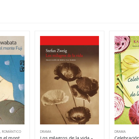
,
ROMÁNTICO
DRAMA
DRAMA
Primera nieve en el monte Fuji – Yasunari Kawabata
Los milagros de la vida – Stefan Zweig