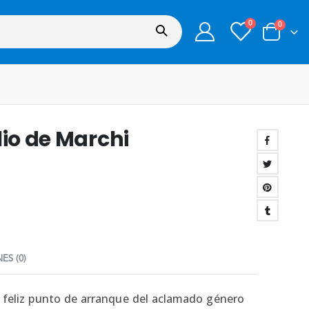
0
0
lio de Marchi
ES (0)
l feliz punto de arranque del aclamado género