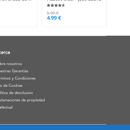
4.50
de 5
5.99
€
4.99
€
cerca
bre nosotros
estras Garantías
rminos y Condiciones
o de Cookies
litica de devolucion
clamaciones de propiedad
telectual