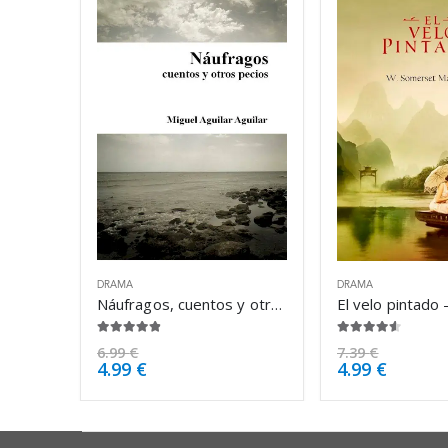
DRAMA
DRAMA
Náufragos, cuentos y otros pecios – Miguel Aguilar Aguilar
4.75
de 5
4.50
de 5
6.99
€
7.39
€
4.99
€
4.99
€