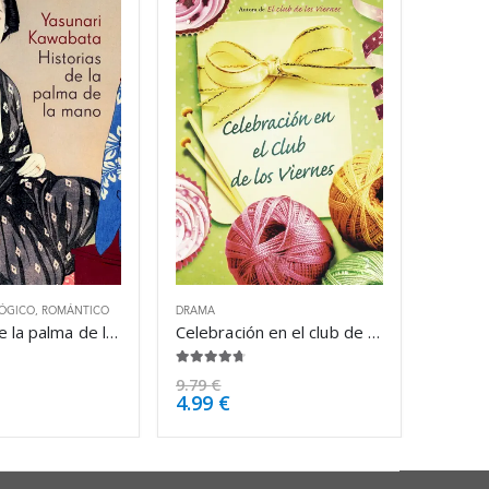
LÓGICO
,
ROMÁNTICO
DRAMA
Historias de la palma de la mano – Yasunari Kawabata
Celebración en el club de los viernes – Kate Jacobs
4.63
de 5
9.79
€
4.99
€