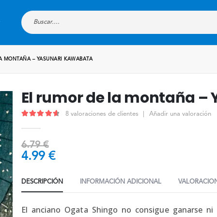
LA MONTAÑA – YASUNARI KAWABATA
El rumor de la montaña –
8
valoraciones de clientes
|
Añadir una valoración
4.75
out of 5
6.79
€
4.99
€
DESCRIPCIÓN
INFORMACIÓN ADICIONAL
VALORACION
El anciano Ogata Shingo no consigue ganarse ni e