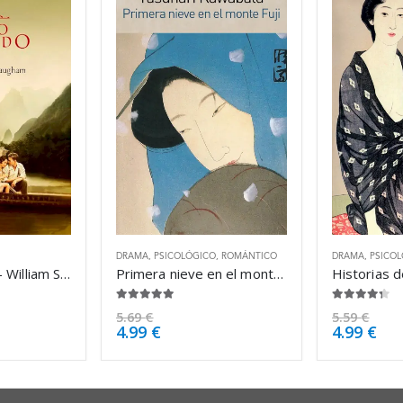
DRAMA
,
PSICOLÓGICO
,
ROMÁNTICO
DRAMA
,
PSICO
El velo pintado – William Somerset Maugham
Primera nieve en el monte Fuji – Yasunari Kawabata
4.88
de 5
4.25
de 5
5.69
€
5.59
€
4.99
€
4.99
€