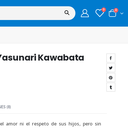
0
0
 Yasunari Kawabata
ES (8)
l amor ni el respeto de sus hijos, pero sin