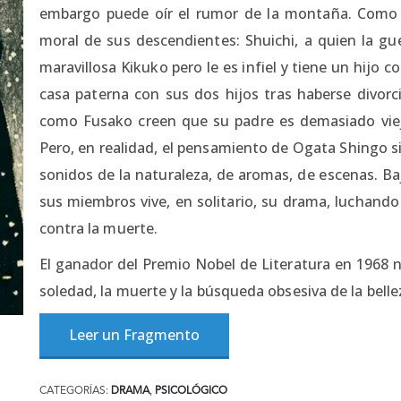
embargo puede oír el rumor de la montaña. Como c
moral de sus descendientes: Shuichi, a quien la gu
maravillosa Kikuko pero le es infiel y tiene un hijo c
casa paterna con sus dos hijos tras haberse divor
como Fusako creen que su padre es demasiado viejo
Pero, en realidad, el pensamiento de Ogata Shingo s
sonidos de la naturaleza, de aromas, de escenas. Baj
sus miembros vive, en solitario, su drama, luchando
contra la muerte.
El ganador del Premio Nobel de Literatura en 1968 n
soledad, la muerte y la búsqueda obsesiva de la belle
Leer un Fragmento
CATEGORÍAS:
DRAMA
,
PSICOLÓGICO