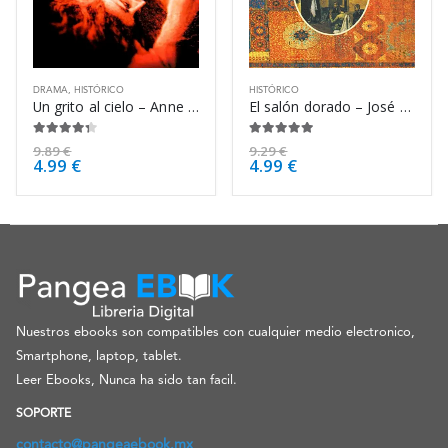
DRAMA
,
HISTÓRICO
HISTÓRICO
Un grito al cielo – Anne Rice
El salón dorado – José Luis Corral
4.25
de 5
4.88
de 5
9.89
€
9.29
€
4.99
€
4.99
€
Nuestros ebooks son compatibles con cualquier medio electronico,
Smartphone, laptop, tablet.
Leer Ebooks, Nunca ha sido tan facil.
SOPORTE
contacto@pangeaebook.mx