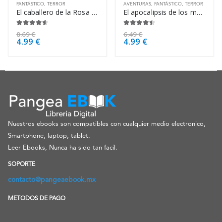
FANTÁSTICO
,
TERROR
AVENTURAS
,
FANTÁSTICO
,
TERROR
El caballero de la Rosa Negra – James Lowder
El apocalipsis de los muertos – Joe McKinney
4.50
de 5
4.38
de 5
8.69
€
6.49
€
4.99
€
4.99
€
Nuestros ebooks son compatibles con cualquier medio electronico,
Smartphone, laptop, tablet.
Leer Ebooks, Nunca ha sido tan facil.
SOPORTE
contacto@pangeaebook.mx
METODOS DE PAGO