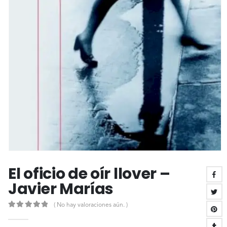
El oficio de oír llover –
Javier Marías
( No hay valoraciones aún. )
0
out of 5