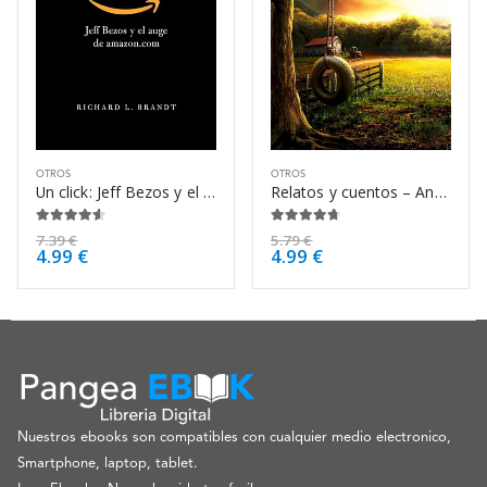
OTROS
OTROS
Un click: Jeff Bezos y el auge de – Richard L. Brandt
Relatos y cuentos – Antón Chéjov
4.50
de 5
4.63
de 5
7.39
€
5.79
€
4.99
€
4.99
€
Nuestros ebooks son compatibles con cualquier medio electronico,
Smartphone, laptop, tablet.