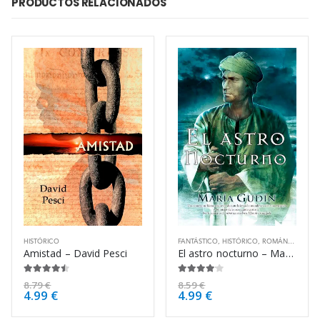
PRODUCTOS RELACIONADOS
HISTÓRICO
FANTÁSTICO
,
HISTÓRICO
,
ROMÁNTICO
Amistad – David Pesci
El astro nocturno – María Gudín
4.38
de 5
4.00
de 5
8.79
€
8.59
€
4.99
€
4.99
€