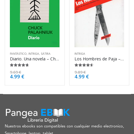
FANTÁSTICO
,
INTRIGA
,
SÁTIRA
INTRIGA
Diario. Una novela – Chuck Palahniuk
Los Hombres de Paja – Michael Marshall Smith
4.63
de 5
4.50
de 5
9.69
€
9.89
€
4.99
€
4.99
€
Nuestros ebooks son compatibles con cualquier medio electronico,
Smartphone, laptop, tablet.