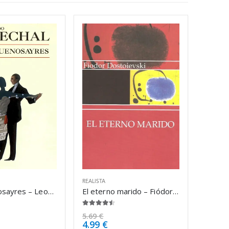
REALISTA
Adán Buenosayres – Leopoldo Marechal
El eterno marido – Fiódor Dostoyevski
4.38
de 5
5.69
€
4.99
€