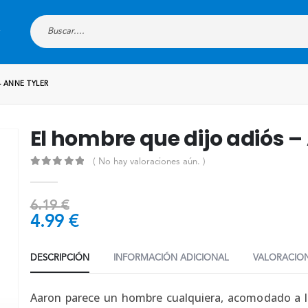
– ANNE TYLER
El hombre que dijo adiós –
( No hay valoraciones aún. )
0
out of 5
6.19
€
4.99
€
DESCRIPCIÓN
INFORMACIÓN ADICIONAL
VALORACION
Aaron parece un hombre cualquiera, acomodado a la