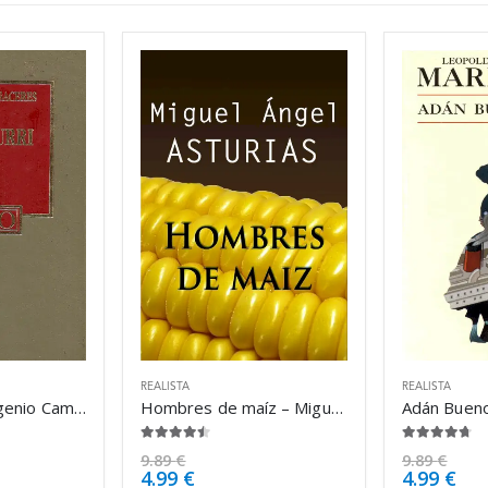
REALISTA
REALISTA
Pot-pourri – Eugenio Cambaceres
Hombres de maíz – Miguel Ángel Asturias
4.38
de 5
4.63
de 5
9.89
€
9.89
€
4.99
€
4.99
€