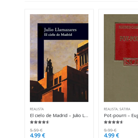
REALISTA
REALISTA
,
SÁTIRA
El cielo de Madrid – Julio Llamazares
4.50
de 5
4.50
de 5
5.59
€
9.99
€
4.99
€
4.99
€