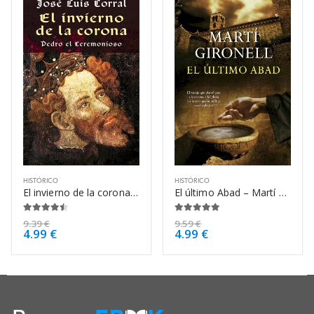
HISTÓRICO
HISTÓRICO
El invierno de la corona – José Luis Corral
El último Abad – Martí Gironell
4.38
de 5
4.88
de 5
9.39
€
9.59
€
4.99
€
4.99
€