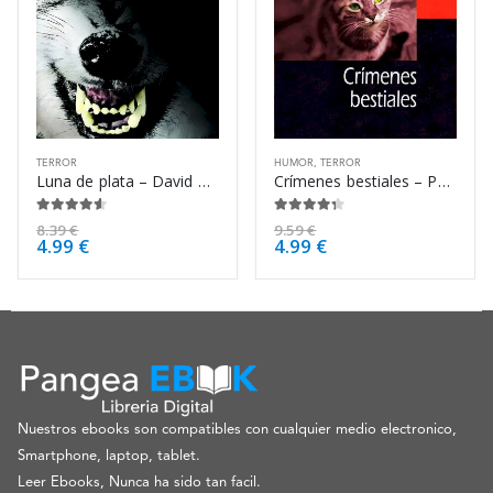
TERROR
HUMOR
,
TERROR
Luna de plata – David Wellington
Crímenes bestiales – Patricia Highsmith
4.50
de 5
4.25
de 5
8.39
€
9.59
€
4.99
€
4.99
€
Nuestros ebooks son compatibles con cualquier medio electronico,
Smartphone, laptop, tablet.
Leer Ebooks, Nunca ha sido tan facil.