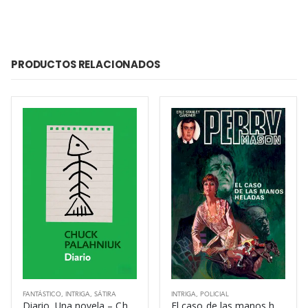
PRODUCTOS RELACIONADOS
FANTÁSTICO
,
INTRIGA
,
SÁTIRA
INTRIGA
,
POLICIAL
Diario. Una novela – Chuck Palahniuk
El caso de las manos heladas – Erle Stanley Gardner