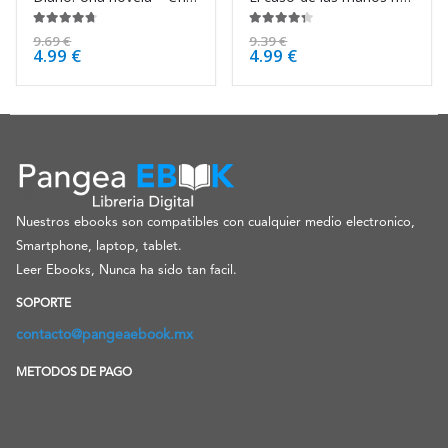
4.63
de 5
4.25
de 5
9.69
€
9.39
€
4.99
€
4.99
€
Nuestros ebooks son compatibles con cualquier medio electronico,
Smartphone, laptop, tablet.
Leer Ebooks, Nunca ha sido tan facil.
SOPORTE
contacto@pangeaebook.mx
METODOS DE PAGO