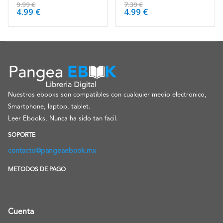
4.50
de 5
4.13
de 5
9.99
€
7.39
€
4.99
€
4.99
€
Nuestros ebooks son compatibles con cualquier medio electronico,
Smartphone, laptop, tablet.
Leer Ebooks, Nunca ha sido tan facil.
SOPORTE
contacto@pangeaebook.mx
METODOS DE PAGO
Cuenta