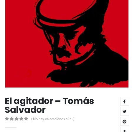
El agitador – Tomás
Salvador
( No hay valoraciones aún. )
0
out of 5