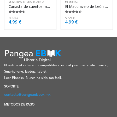
MEMORIAS
,
OTROS
,
REALISTA
MEMORIAS
Canasta de cuentos mexicanos – B. Traven
El Maquiavelo de León – José García Abad
4.50
de 5
4.50
de 5
9.89
€
5.59
€
4.99
€
4.99
€
Nuestros ebooks son compatibles con cualquier medio electronico,
Smartphone, laptop, tablet.
Leer Ebooks, Nunca ha sido tan facil.
SOPORTE
contacto@pangeaebook.mx
METODOS DE PAGO