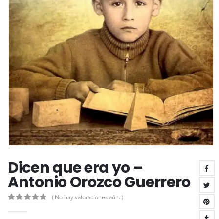
Dicen que era yo –
Antonio Orozco Guerrero
( No hay valoraciones aún. )
0
out of 5