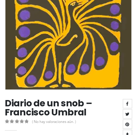
Diario de un snob –
Francisco Umbral
( No hay valoraciones aún. )
0
out of 5