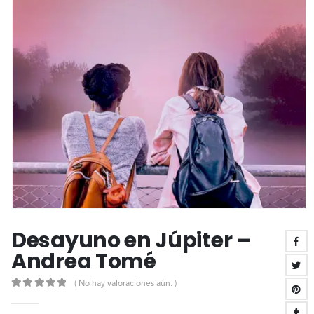
Desayuno en Júpiter –
Andrea Tomé
( No hay valoraciones aún. )
0
out of 5