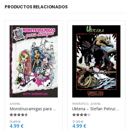
PRODUCTOS RELACIONADOS
JUVENIL
FANTÁSTICO
,
JUVENIL
Monstruoamigas para siempre – Gitty Daneshvari
Uktena – Stefan Petrucha
4.50
de 5
4.13
de 5
9.49
€
7.39
€
4.99
€
4.99
€