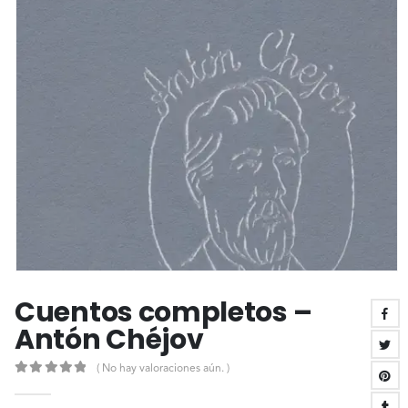
Cuentos completos –
Antón Chéjov
( No hay valoraciones aún. )
0
out of 5