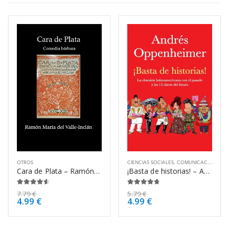
OTROS
CIENCIAS SOCIALES
,
COMUNICACIÓN
,
OT
Cara de Plata – Ramón María del Valle-Inclán
¡Basta de historias! – Andrés Oppenheimer
4.50
de 5
4.63
de 5
7.79
€
5.79
€
4.99
€
4.99
€