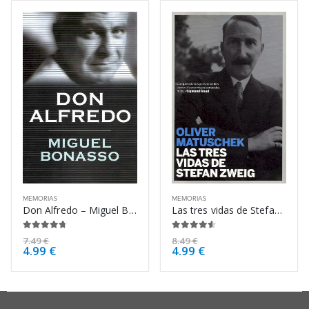
MEMORIAS
MEMORIAS
Don Alfredo – Miguel Bonasso
Las tres vidas de Stefan Zweig – Oliver Matuschek
4.63
de 5
4.50
de 5
7.49
€
8.49
€
4.99
€
4.99
€