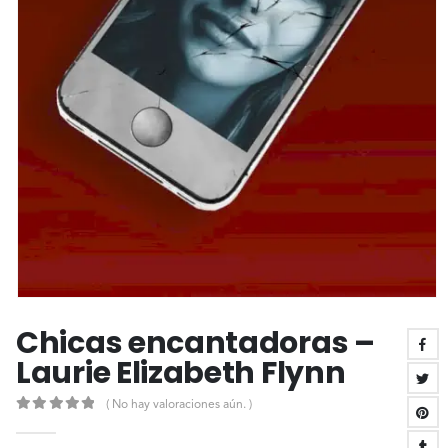
Chicas encantadoras –
Laurie Elizabeth Flynn
( No hay valoraciones aún. )
0
out of 5