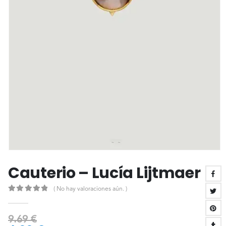
Cauterio – Lucía Lijtmaer
( No hay valoraciones aún. )
0
out of 5
9.69
€