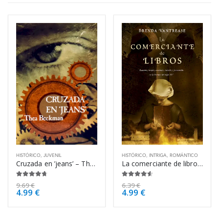
HISTÓRICO
,
JUVENIL
HISTÓRICO
,
INTRIGA
,
ROMÁNTICO
Cruzada en ’jeans’ – Thea Beckman
La comerciante de libros – Brenda Rickman Vantrease
4.63
de 5
4.50
de 5
9.69
€
6.39
€
4.99
€
4.99
€