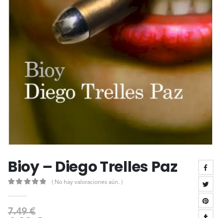
Bioy – Diego Trelles Paz
( No hay valoraciones aún. )
0
out of 5
7.49
€