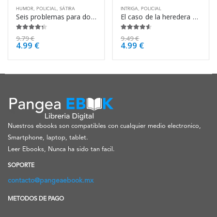
HUMOR
,
POLICIAL
,
SÁTIRA
INTRIGA
,
POLICIAL
Seis problemas para don Isidro Parodi – Jorge Luis Borges
El caso de la heredera solitaria – Erle Stanley Gardner
4.25
de 5
4.50
de 5
9.79
€
9.49
€
4.99
€
4.99
€
Nuestros ebooks son compatibles con cualquier medio electronico,
Smartphone, laptop, tablet.
Leer Ebooks, Nunca ha sido tan facil.
SOPORTE
contacto@pangeaebook.mx
METODOS DE PAGO