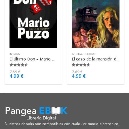
INTRIGA
INTRIGA
,
POLICIAL
El último Don – Mario Puzo
El caso de la mansión dividida – Erle Stanley Gardner
4.50
de 5
4.63
de 5
7.59
€
7.69
€
4.99
€
4.99
€
Nuestros ebooks son compatibles con cualquier medio electronico,