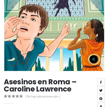
Asesinos en Roma –
Caroline Lawrence
( No hay valoraciones aún. )
0
out of 5